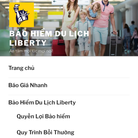
Chuyển
đến
phần
nội
BẢO HIỂM DU LỊCH
dung
LIBERTY
An tâm mọi lúc mọi nơi!
Trang chủ
Báo Giá Nhanh
Bảo Hiểm Du Lịch Liberty
Quyền Lợi Bảo hiểm
Quy Trình Bồi Thường