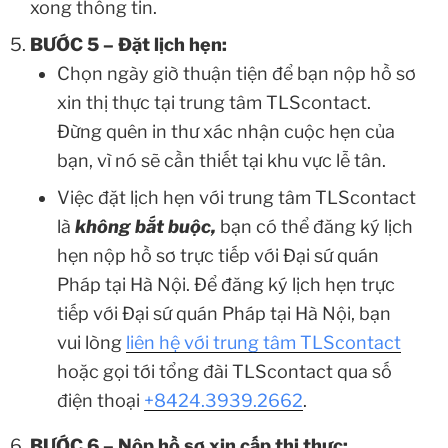
xong thông tin.
BƯỚC 5 – Đặt lịch hẹn:
Chọn ngày giờ thuận tiện để bạn nộp hồ sơ
xin thị thực tại trung tâm TLScontact.
Đừng quên in thư xác nhận cuộc hẹn của
bạn, vì nó sẽ cần thiết tại khu vực lễ tân.
Việc đặt lịch hẹn với trung tâm TLScontact
là
không bắt buộc,
bạn có thể đăng ký lịch
hẹn nộp hồ sơ trực tiếp với Đại sứ quán
Pháp tại Hà Nội. Để đăng ký lịch hẹn trực
tiếp với Đại sứ quán Pháp tại Hà Nội, bạn
vui lòng
liên hệ với trung tâm TLScontact
hoặc gọi tới tổng đài TLScontact qua số
điện thoại
+8424.3939.2662
.
BƯỚC 6 – Nộp hồ sơ xin cấp thị thực: