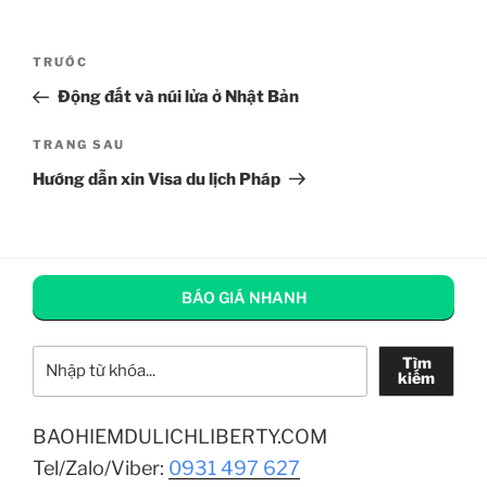
Điều
Bài
TRƯỚC
hướng
cũ
Động đất và núi lửa ở Nhật Bản
bài
hơn
viết
Bài
TRANG SAU
tiếp
Hướng dẫn xin Visa du lịch Pháp
theo
BÁO GIÁ NHANH
Tìm kiếm
Tìm
kiếm
BAOHIEMDULICHLIBERTY.COM
Tel/Zalo/Viber:
0931 497 627