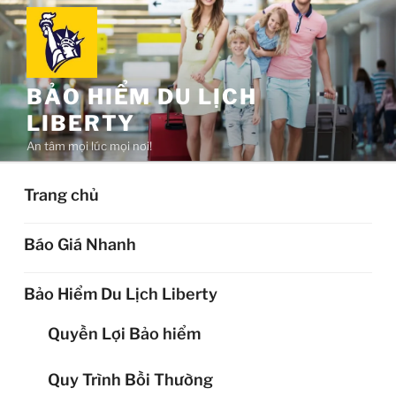
Chuyển
đến
phần
nội
BẢO HIỂM DU LỊCH
dung
LIBERTY
An tâm mọi lúc mọi nơi!
Trang chủ
Báo Giá Nhanh
Bảo Hiểm Du Lịch Liberty
Quyền Lợi Bảo hiểm
Quy Trình Bồi Thường