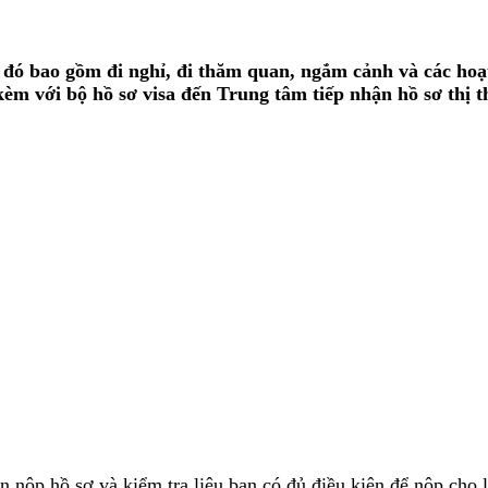
g đó bao gồm đi nghỉ, đi thăm quan, ngắm cảnh và các hoạt
 kèm với bộ hồ sơ visa đến Trung tâm tiếp nhận hồ sơ thị
ần nộp hồ sơ và kiểm tra liệu bạn có đủ điều kiện để nộp cho