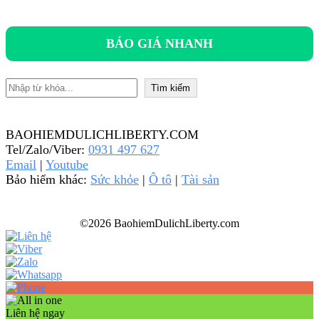
BÁO GIÁ NHANH
Tìm kiếm
Tìm kiếm
BAOHIEMDULICHLIBERTY.COM
Tel/Zalo/Viber:
0931 497 627
Email
|
Youtube
Bảo hiểm khác:
Sức khỏe
|
Ô tô
|
Tài sản
©2026 BaohiemDulichLiberty.com
Liên hệ ngay