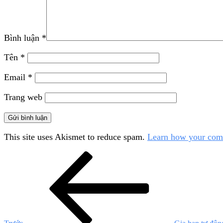
Bình luận
*
Tên
*
Email
*
Trang web
This site uses Akismet to reduce spam.
Learn how your comm
Điều
Bài
cũ
hướng
hơn
bài
viết