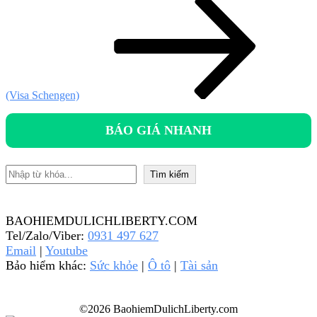
theo
(Visa Schengen)
BÁO GIÁ NHANH
Tìm kiếm
Tìm kiếm
BAOHIEMDULICHLIBERTY.COM
Tel/Zalo/Viber:
0931 497 627
Email
|
Youtube
Bảo hiểm khác:
Sức khỏe
|
Ô tô
|
Tài sản
©2026 BaohiemDulichLiberty.com