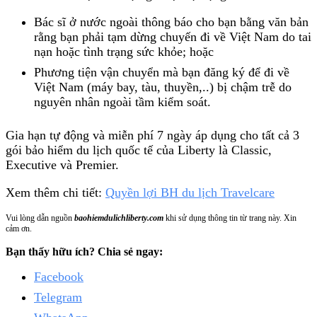
Bác sĩ ở nước ngoài thông báo cho bạn bằng văn bản
rằng bạn phải tạm dừng chuyến đi về Việt Nam do tai
nạn hoặc tình trạng sức khỏe; hoặc
Phương tiện vận chuyển mà bạn đăng ký để đi về
Việt Nam (máy bay, tàu, thuyền,..) bị chậm trễ do
nguyên nhân ngoài tầm kiểm soát.
Gia hạn tự động và miễn phí 7 ngày áp dụng cho tất cả 3
gói bảo hiểm du lịch quốc tế của Liberty là Classic,
Executive và Premier.
Xem thêm chi tiết:
Quyền lợi BH du lịch Travelcare
Vui lòng dẫn nguồn
baohiemdulichliberty.com
khi sử dụng thông tin từ trang này. Xin
cảm ơn.
Bạn thấy hữu ích? Chia sẻ ngay:
Facebook
Telegram