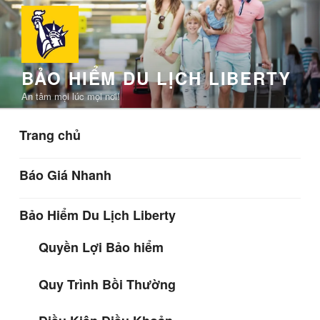
Chuyển
đến
phần
nội
BẢO HIỂM DU LỊCH LIBERTY
dung
An tâm mọi lúc mọi nơi!
Trang chủ
Báo Giá Nhanh
Bảo Hiểm Du Lịch Liberty
Quyền Lợi Bảo hiểm
Quy Trình Bồi Thường