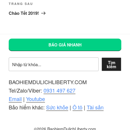
viết
Bài
TRANG SAU
tiếp
Chào Tết 2019!
theo
BÁO GIÁ NHANH
Tìm kiếm
Tìm
kiếm
BAOHIEMDULICHLIBERTY.COM
Tel/Zalo/Viber:
0931 497 627
Email
|
Youtube
Bảo hiểm khác:
Sức khỏe
|
Ô tô
|
Tài sản
©2026 BaohiemDulichLiberty.com