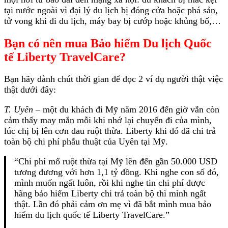
tại nước ngoài vì đại lý du lịch bị đóng cửa hoặc phá sản,
tử vong khi đi du lịch, máy bay bị cướp hoặc khủng bố,…
Bạn có nên mua Bảo hiểm Du lịch Quốc
tế Liberty TravelCare?
Bạn hãy dành chút thời gian để đọc 2 ví dụ người thật việc
thật dưới đây:
T. Uyên
– một du khách đi Mỹ năm 2016 đến giờ vẫn còn
cảm thấy may mắn mỗi khi nhớ lại chuyến đi của mình,
lúc chị bị lên cơn đau ruột thừa. Liberty khi đó đã chi trả
toàn bộ chi phí phẫu thuật của Uyên tại Mỹ.
“Chi phí mổ ruột thừa tại Mỹ lên đến gần 50.000 USD
tương đương với hơn 1,1 tỷ đồng. Khi nghe con số đó,
mình muốn ngất luôn, rồi khi nghe tin chi phí được
hãng bảo hiểm Liberty chi trả toàn bộ thì mình ngất
thật. Lần đó phải cảm ơn mẹ vì đã bắt mình mua bảo
hiểm du lịch quốc tế Liberty TravelCare.”