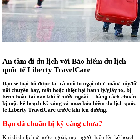
An tâm đi du lịch với Bảo hiểm du lịch
quốc tế Liberty TravelCare
Bạn sẽ loại bỏ được tất cả mối lo ngại như hoãn/ hủy/lỡ
nối chuyến bay, mất hoặc thiệt hại hành lý/giấy tờ, bị
bệnh hoặc tai nạn khi ở nước ngoài… bằng cách chuẩn
bị một kế hoạch kỹ càng và mua bảo hiểm du lịch quốc
tế Liberty TravelCare trước khi lên đường.
Bạn đã chuẩn bị kỹ càng chưa?
Khi đi du lịch ở nước ngoài, mọi người luôn lên kế hoạch