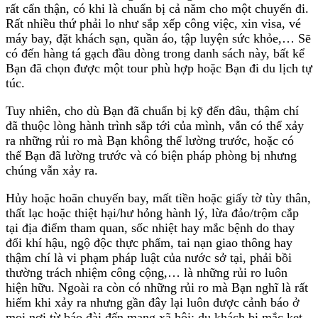
rất cẩn thận, có khi là chuẩn bị cả năm cho một chuyến đi.
Rất nhiều thứ phải lo như sắp xếp công việc, xin visa, vé
máy bay, đặt khách sạn, quần áo, tập luyện sức khỏe,… Sẽ
có đến hàng tá gạch đầu dòng trong danh sách này, bất kể
Bạn đã chọn được một tour phù hợp hoặc Bạn đi du lịch tự
túc.
Tuy nhiên, cho dù Bạn đã chuẩn bị kỹ đến đâu, thậm chí
đã thuộc lòng hành trình sắp tới của mình, vẫn có thể xảy
ra những rủi ro mà Bạn không thể lường trước, hoặc có
thể Bạn đã lường trước và có biện pháp phòng bị nhưng
chúng vẫn xảy ra.
Hủy hoặc hoãn chuyến bay, mất tiền hoặc giấy tờ tùy thân,
thất lạc hoặc thiệt hại/hư hỏng hành lý, lừa đảo/trộm cắp
tại địa điểm tham quan, sốc nhiệt hay mắc bệnh do thay
đổi khí hậu, ngộ độc thực phẩm, tai nạn giao thông hay
thậm chí là vi phạm pháp luật của nước sở tại, phải bồi
thường trách nhiệm công cộng,… là những rủi ro luôn
hiện hữu. Ngoài ra còn có những rủi ro mà Bạn nghĩ là rất
hiếm khi xảy ra nhưng gần đây lại luôn được cảnh báo ở
mọi nơi từ báo đài đến mạng xã hội: du khách bị mắc kẹt