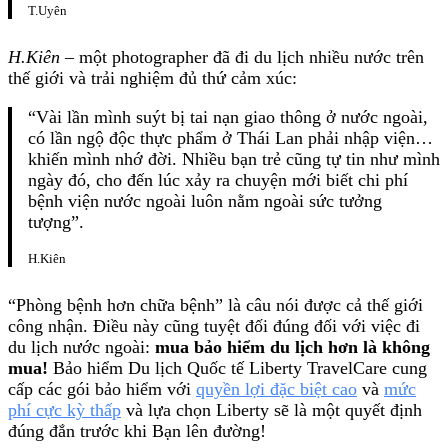
T.Uyên
H.Kiên
– một photographer đã đi du lịch nhiều nước trên
thế giới và trải nghiệm đủ thứ cảm xúc:
“Vài lần mình suýt bị tai nạn giao thông ở nước ngoài,
có lần ngộ độc thực phẩm ở Thái Lan phải nhập viện…
khiến mình nhớ đời. Nhiều bạn trẻ cũng tự tin như mình
ngày đó, cho đến lúc xảy ra chuyện mới biết chi phí
bệnh viện nước ngoài luôn nằm ngoài sức tưởng
tượng”.
H.Kiên
“Phòng bệnh hơn chữa bệnh” là câu nói được cả thế giới
công nhận. Điều này cũng tuyệt đối đúng đối với việc đi
du lịch nước ngoài:
mua bảo hiểm du lịch hơn là không
mua!
Bảo hiểm Du lịch Quốc tế Liberty TravelCare cung
cấp các gói bảo hiểm với
quyền lợi đặc biệt cao
và
mức
phí cực kỳ thấp
và lựa chọn Liberty sẽ là một quyết định
đúng đắn trước khi Bạn lên đường!