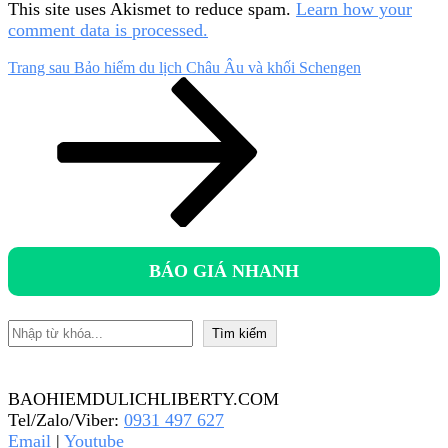
This site uses Akismet to reduce spam.
Learn how your
comment data is processed.
Điều
Bài
Trang sau
Bảo hiểm du lịch Châu Âu và khối Schengen
tiếp
hướng
theo
bài
viết
BÁO GIÁ NHANH
Tìm kiếm
Tìm kiếm
BAOHIEMDULICHLIBERTY.COM
Tel/Zalo/Viber:
0931 497 627
Email
|
Youtube