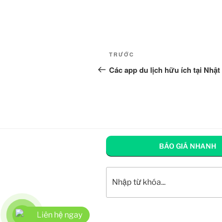
Điều
Bài
TRƯỚC
hướng
cũ
Các app du lịch hữu ích tại Nhật
hơn
bài
viết
BÁO GIÁ NHANH
Tìm kiếm
Liên hệ ngay