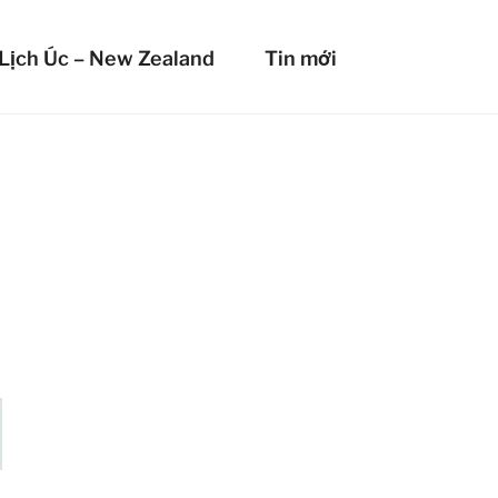
HIỂM DU LỊCH LIBERT
Lịch Úc – New Zealand
Tin mới
mọi nơi!