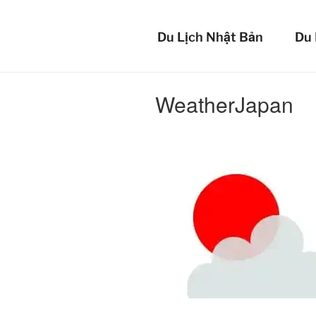
Chuyển
BẢO 
đến
Du Lịch Nhật Bản
Du 
phần
An tâm mọi lúc 
nội
dung
WeatherJapan