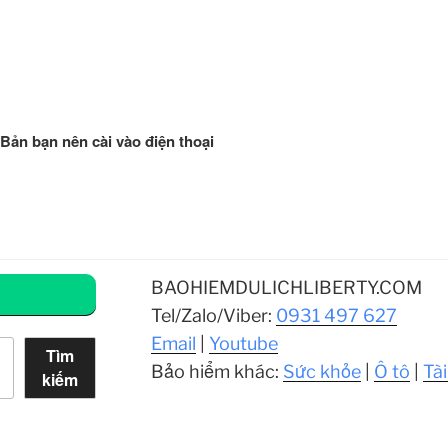
 Bản bạn nên cài vào điện thoại
BAOHIEMDULICHLIBERTY.COM
Tel/Zalo/Viber:
0931 497 627
Email
|
Youtube
Tìm
Bảo hiểm khác:
Sức khỏe
|
Ô tô
|
Tài
kiếm