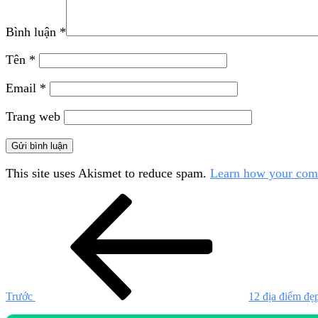
Bình luận
*
Tên
*
Email
*
Trang web
This site uses Akismet to reduce spam.
Learn how your comm
Điều
Bài
cũ
hướng
hơn
bài
viết
Trước
12 địa điểm đẹ