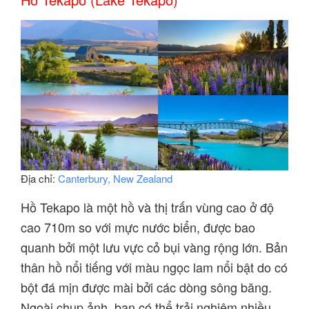
Địa chỉ:
Canterbury, New Zealand
Hồ Tekapo là một hồ và thị trấn vùng cao ở độ
cao 710m so với mực nước biển, được bao
quanh bởi một lưu vực cỏ bụi vàng rộng lớn. Bản
thân hồ nổi tiếng với màu ngọc lam nổi bật do có
bột đá mịn được mài bởi các dòng sông băng.
Ngoài chụp ảnh, bạn có thể trải nghiệm nhiều