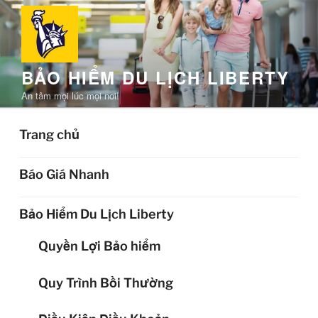
Chuyển
đến
phần
nội
BẢO HIỂM DU LỊCH LIBERTY
dung
An tâm mọi lúc mọi nơi!
Trang chủ
Báo Giá Nhanh
Bảo Hiểm Du Lịch Liberty
Quyền Lợi Bảo hiểm
Quy Trình Bồi Thường