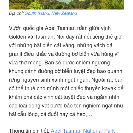
Địa chỉ:
South Island, New Zealand
Vườn quốc gia Abel Tasman nằm giữa vịnh
Golden và Tasman. Nơi đây rất nổi tiếng thế giới
với những bãi biển cát vàng, những vách đá
granit điêu khắc và đường bờ biển vừa hùng vĩ
vừa thơ mộng. Bạn sẽ được chiêm ngưỡng
khung cảnh đường bờ biển tuyệt đẹp bao quanh
rừng nguyên sinh xanh ngút ngàn. Ngoài ra, bạn
có thể thuê cho mình một chiếc thuyền kayak để
khám phá các vịnh cát tuyệt đẹp và ngắm nhìn
các loài động vật được bảo tồn nghiêm ngặt như
hải cẩu lông, cá đuối hay cá heo,…
Thông tin chi tiết:
Abel Tasman National Park