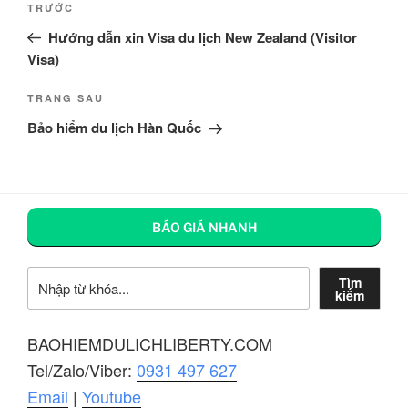
Bài
TRƯỚC
hướng
cũ
Hướng dẫn xin Visa du lịch New Zealand (Visitor
bài
hơn
Visa)
viết
Bài
TRANG SAU
tiếp
Bảo hiểm du lịch Hàn Quốc
theo
BÁO GIÁ NHANH
Tìm kiếm
Tìm
kiếm
BAOHIEMDULICHLIBERTY.COM
Tel/Zalo/Viber:
0931 497 627
Email
|
Youtube