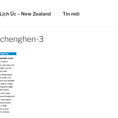
HIỂM DU LỊCH LIBERT
Lịch Úc – New Zealand
Tin mới
mọi nơi!
schenghen-3