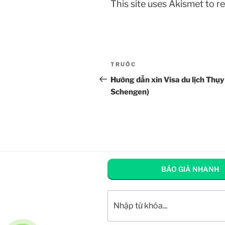
This site uses Akismet to 
Điều
Bài
TRƯỚC
hướng
cũ
Hướng dẫn xin Visa du lịch Thụy
hơn
Schengen)
bài
viết
BÁO GIÁ NHANH
Tìm kiếm