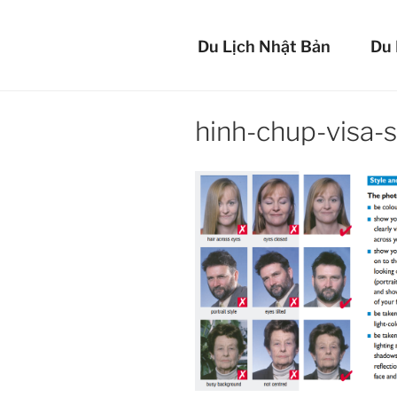
Chuyển
BẢO 
đến
Du Lịch Nhật Bản
Du 
phần
An tâm mọi lúc 
nội
dung
hinh-chup-visa-