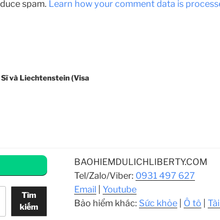
reduce spam.
Learn how your comment data is process
 Sĩ và Liechtenstein (Visa
BAOHIEMDULICHLIBERTY.COM
Tel/Zalo/Viber:
0931 497 627
Email
|
Youtube
Tìm
Bảo hiểm khác:
Sức khỏe
|
Ô tô
|
Tài
kiếm