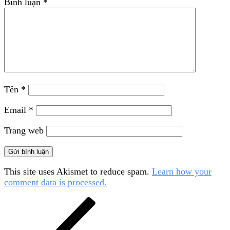
Bình luận
*
Tên
*
Email
*
Trang web
This site uses Akismet to reduce spam.
Learn how your
comment data is processed.
Điều
Bài
cũ
hướng
hơn