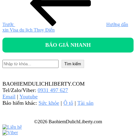
bài
viết
Trước
Hướng dẫn
xin Visa du lịch Thụy Điển
BÁO GIÁ NHANH
Tìm kiếm
Tìm kiếm
BAOHIEMDULICHLIBERTY.COM
Tel/Zalo/Viber:
0931 497 627
Email
|
Youtube
Bảo hiểm khác:
Sức khỏe
|
Ô tô
|
Tài sản
©2026 BaohiemDulichLiberty.com