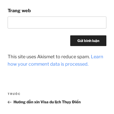
Trang web
This site uses Akismet to reduce spam.
Learn
how your comment data is processed.
Điều
Bài
TRƯỚC
hướng
cũ
Hướng dẫn xin Visa du lịch Thụy Điển
bài
hơn
viết