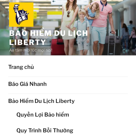
Chuyển
đến
phần
nội
BẢO HIỂM DU LỊCH
dung
LIBERTY
An tâm mọi lúc mọi nơi!
Trang chủ
Báo Giá Nhanh
Bảo Hiểm Du Lịch Liberty
Quyền Lợi Bảo hiểm
Quy Trình Bồi Thường