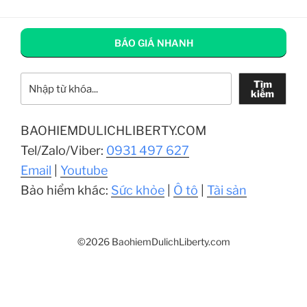
BÁO GIÁ NHANH
Tìm kiếm
Tìm
kiếm
BAOHIEMDULICHLIBERTY.COM
Tel/Zalo/Viber:
0931 497 627
Email
|
Youtube
Bảo hiểm khác:
Sức khỏe
|
Ô tô
|
Tài sản
©2026 BaohiemDulichLiberty.com