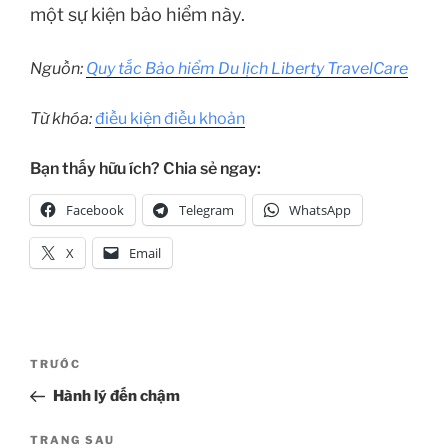
một sự kiện bảo hiểm này.
Nguồn:
Quy tắc Bảo hiểm Du lịch Liberty TravelCare
Từ khóa:
điều kiện điều khoản
Bạn thấy hữu ích? Chia sẻ ngay:
Facebook
Telegram
WhatsApp
X
Email
Điều
Bài
TRƯỚC
hướng
cũ
Hành lý đến chậm
bài
hơn
viết
Bài
TRANG SAU