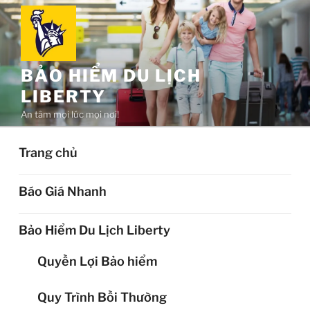
Chuyển
đến
phần
nội
BẢO HIỂM DU LỊCH
dung
LIBERTY
An tâm mọi lúc mọi nơi!
Trang chủ
Báo Giá Nhanh
Bảo Hiểm Du Lịch Liberty
Quyền Lợi Bảo hiểm
Quy Trình Bồi Thường