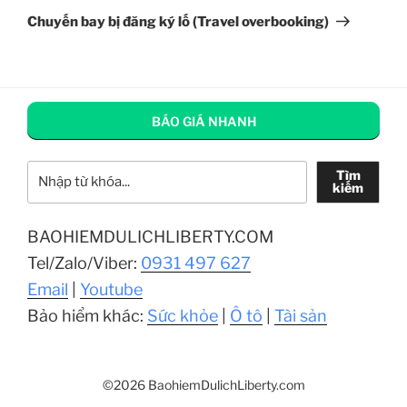
tiếp
Chuyến bay bị đăng ký lố (Travel overbooking)
theo
BÁO GIÁ NHANH
Tìm kiếm
Tìm
kiếm
BAOHIEMDULICHLIBERTY.COM
Tel/Zalo/Viber:
0931 497 627
Email
|
Youtube
Bảo hiểm khác:
Sức khỏe
|
Ô tô
|
Tài sản
©2026 BaohiemDulichLiberty.com