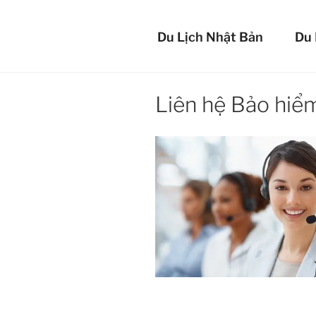
Chuyển
BẢO 
đến
Du Lịch Nhật Bản
Du 
phần
An tâm mọi lúc 
nội
dung
Liên hệ Bảo hiểm