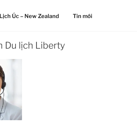
HIỂM DU LỊCH LIBERT
Lịch Úc – New Zealand
Tin mới
mọi nơi!
 Du lịch Liberty