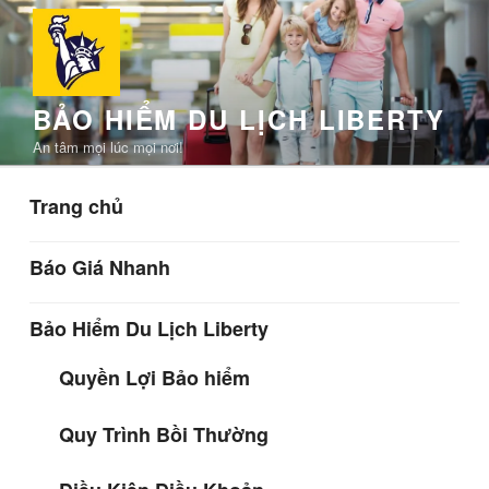
Chuyển
đến
phần
nội
BẢO HIỂM DU LỊCH LIBERTY
dung
An tâm mọi lúc mọi nơi!
Trang chủ
Báo Giá Nhanh
Bảo Hiểm Du Lịch Liberty
Quyền Lợi Bảo hiểm
Quy Trình Bồi Thường