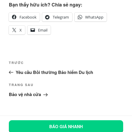
Bạn thấy hữu ích? Chia sẻ ngay:
Facebook
Telegram
WhatsApp
X
Email
Điều
Bài
TRƯỚC
hướng
cũ
Yêu cầu Bồi thường Bảo hiểm Du lịch
bài
hơn
viết
Bài
TRANG SAU
tiếp
Bảo vệ nhà cửa
theo
BÁO GIÁ NHANH