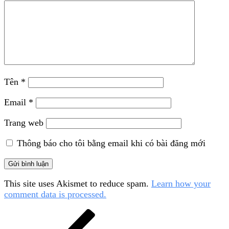
Tên
*
Email
*
Trang web
Thông báo cho tôi bằng email khi có bài đăng mới
This site uses Akismet to reduce spam.
Learn how your
comment data is processed.
Điều
Bài
cũ
hướng