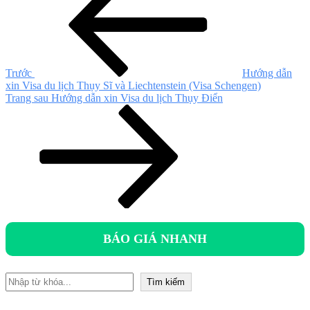
hơn
bài
viết
Trước
Hướng dẫn
xin Visa du lịch Thụy Sĩ và Liechtenstein (Visa Schengen)
Bài
Trang sau
Hướng dẫn xin Visa du lịch Thụy Điển
tiếp
theo
BÁO GIÁ NHANH
Tìm kiếm
Tìm kiếm