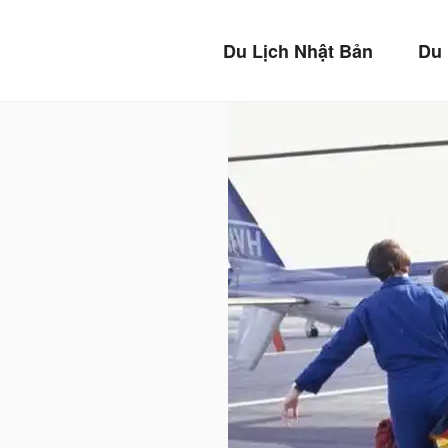
Chuyển
BẢO 
đến
Du Lịch Nhật Bản
Du 
phần
An tâm mọi lúc m
nội
dung