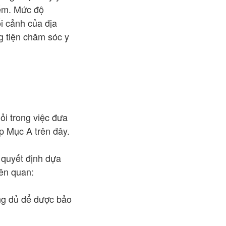
iểm. Mức độ
i cảnh của địa
g tiện chăm sóc y
ỏi trong việc đưa
p Mục A trên đây.
 quyết định dựa
iên quan:
ng đủ để được bảo