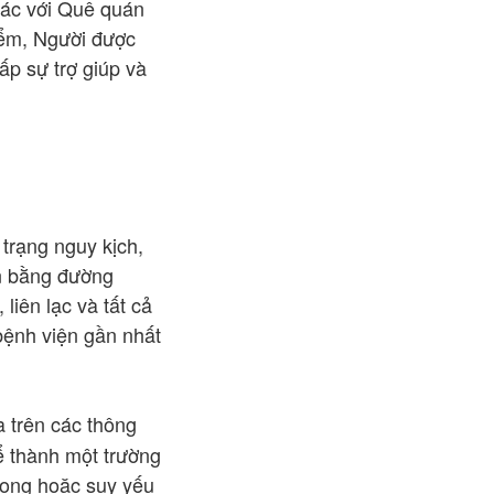
hác với Quê quán
iểm, Người được
ấp sự trợ giúp và
trạng nguy kịch,
ển bằng đường
liên lạc và tất cả
bệnh viện gần nhất
a trên các thông
hể thành một trường
vong hoặc suy yếu