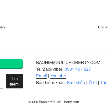
uán
Chi p
BAOHIEMDULICHLIBERTY.COM
Tel/Zalo/Viber:
0931 497 627
Email
|
Youtube
Tìm
Bảo hiểm khác:
Sức khỏe
|
Ô tô
|
Tài
kiếm
©2026 BaohiemDulichLiberty.com