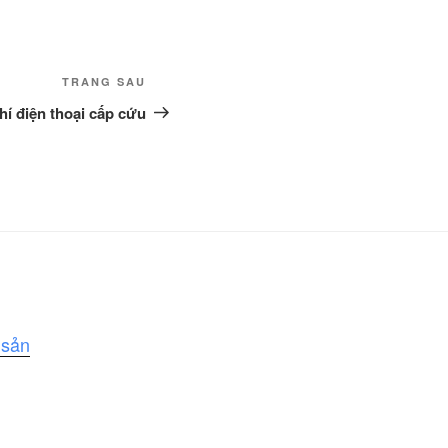
Bài
TRANG SAU
tiếp
hí điện thoại cấp cứu
theo
 sản