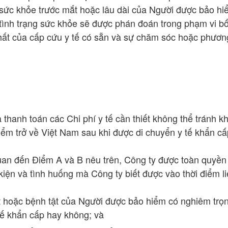
sức khỏe trước mắt hoặc lâu dài của Người được bảo h
tình trạng sức khỏe sẽ được phán đoán trong phạm vi bố
chất của cấp cứu y tế có sẵn và sự chăm sóc hoặc phươn
 thanh toán các Chi phí y tế cần thiết không thể tránh kh
ểm trở về Việt Nam sau khi được di chuyển y tế khẩn cấ
quan đến Điểm A và B nêu trên, Công ty được toàn quyền
 kiện và tình huống mà Công ty biết được vào thời điểm l
ật hoặc bệnh tật của Người được bảo hiểm có nghiêm trọ
tế khẩn cấp hay không; và