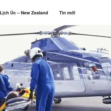
HIỂM DU LỊCH LIBERT
Lịch Úc – New Zealand
Tin mới
ọi nơi!