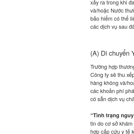
xảy ra trong khi 
và/hoặc Nước thườ
bảo hiểm có thể li
các dịch vụ sau đ
(A) Di chuyển 
Trường hợp thương
Công ty sẽ thu xếp
hàng không và/hoặc
các khoản phí phá
có sẵn dịch vụ ch
“Tình trạng nguy
tin do cơ sở khám 
hợp cấp cứu y tế 