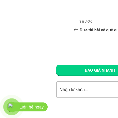
Điều
Bài
TRƯỚC
hướng
cũ
Đưa thi hài về quê q
hơn
bài
viết
BÁO GIÁ NHANH
Tìm kiếm
Liên hệ ngay