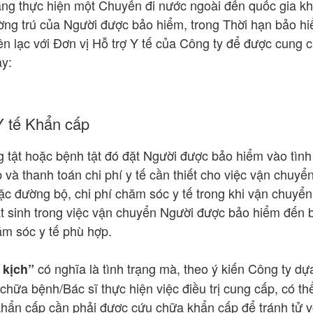
đang thực hiện một Chuyến đi nước ngoài đến quốc gia k
ng trú của Người được bảo hiểm, trong Thời hạn bảo h
ên lạc với Đơn vị Hỗ trợ Y tế của Công ty để được cung c
ây:
Y tế Khẩn cấp
 tật hoặc bệnh tật đó đặt Người được bảo hiểm vào tình 
 và thanh toán chi phí y tế cần thiết cho việc vận chuy
 đường bộ, chi phí chăm sóc y tế trong khi vận chuyển, 
t sinh trong việc vận chuyển Người được bảo hiểm đến 
ăm sóc y tế phù hợp.
có nghĩa là tình trạng mà, theo ý kiến Công ty dự
 kịch”
chữa bệnh/Bác sĩ thực hiện việc điều trị cung cấp, có t
khẩn cấp cần phải được cứu chữa khẩn cấp để tránh tử 