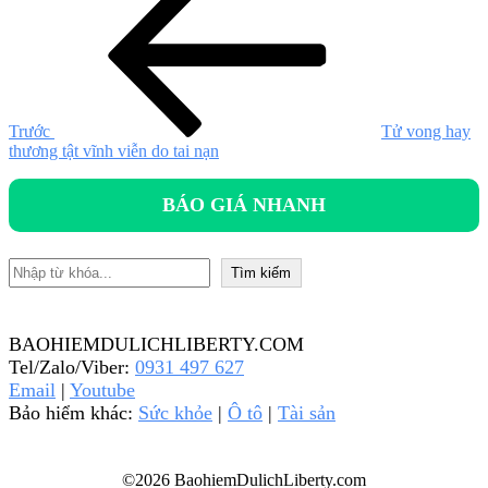
cũ
hướng
hơn
bài
viết
Trước
Tử vong hay
thương tật vĩnh viễn do tai nạn
BÁO GIÁ NHANH
Tìm kiếm
Tìm kiếm
BAOHIEMDULICHLIBERTY.COM
Tel/Zalo/Viber:
0931 497 627
Email
|
Youtube
Bảo hiểm khác:
Sức khỏe
|
Ô tô
|
Tài sản
©2026 BaohiemDulichLiberty.com