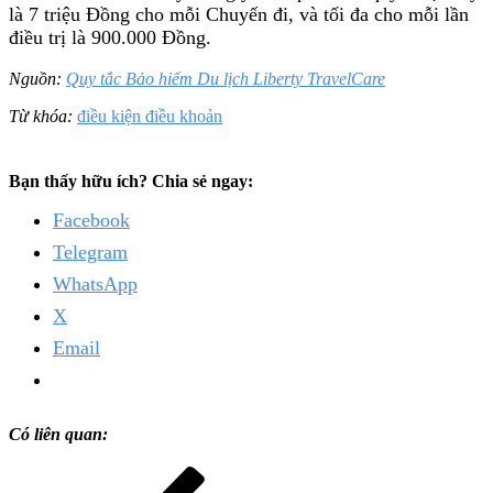
là 7 triệu Đồng cho mỗi Chuyến đi, và tối đa cho mỗi lần
điều trị là 900.000 Đồng.
Nguồn:
Quy tắc Bảo hiểm Du lịch Liberty TravelCare
Từ khóa:
điều kiện điều khoản
Bạn thấy hữu ích? Chia sẻ ngay:
Facebook
Telegram
WhatsApp
X
Email
Có liên quan:
Điều
Bài