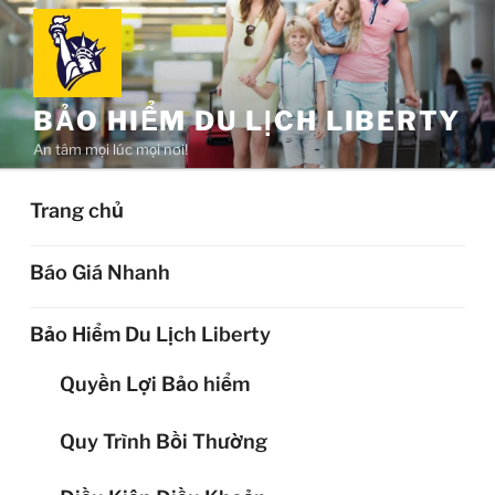
Chuyển
đến
phần
nội
BẢO HIỂM DU LỊCH LIBERTY
dung
An tâm mọi lúc mọi nơi!
Trang chủ
Báo Giá Nhanh
Bảo Hiểm Du Lịch Liberty
Quyền Lợi Bảo hiểm
Quy Trình Bồi Thường