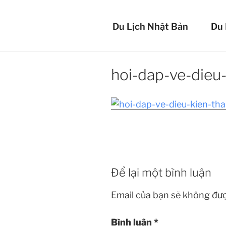
Chuyển
BẢO 
đến
Du Lịch Nhật Bản
Du 
phần
An tâm mọi lúc 
nội
dung
hoi-dap-ve-dieu
Để lại một bình luận
Email của bạn sẽ không đượ
Bình luận
*