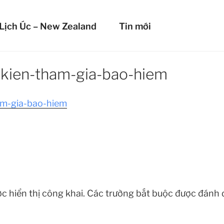
HIỂM DU LỊCH LIBERT
Lịch Úc – New Zealand
Tin mới
mọi nơi!
-kien-tham-gia-bao-hiem
c hiển thị công khai.
Các trường bắt buộc được đánh