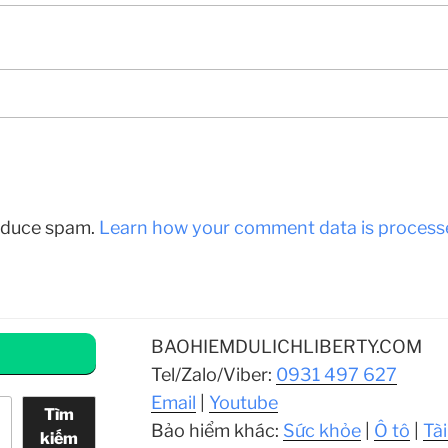
reduce spam.
Learn how your comment data is process
BAOHIEMDULICHLIBERTY.COM
Tel/Zalo/Viber:
0931 497 627
Email
|
Youtube
Tìm
Bảo hiểm khác:
Sức khỏe
|
Ô tô
|
Tài
kiếm