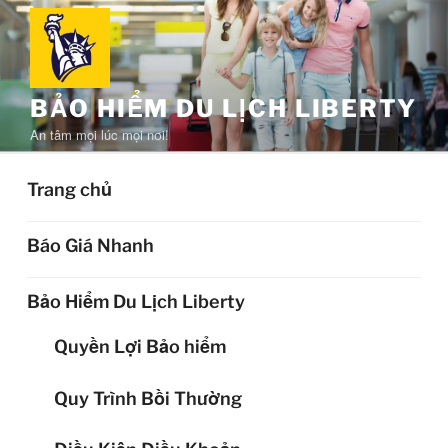
Chuyển
đến
phần
nội
BẢO HIỂM DU LỊCH LIBERTY
dung
An tâm mọi lúc mọi nơi!
Trang chủ
Báo Giá Nhanh
Bảo Hiểm Du Lịch Liberty
Quyền Lợi Bảo hiểm
Quy Trình Bồi Thường