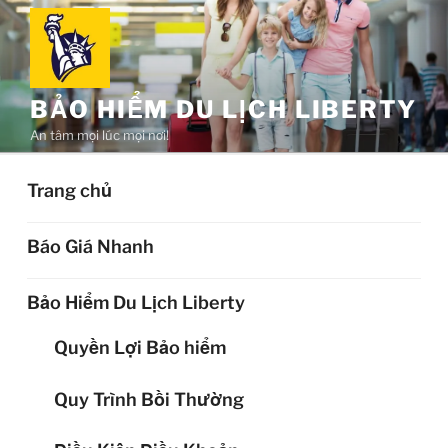
Chuyển
đến
phần
nội
BẢO HIỂM DU LỊCH LIBERTY
dung
An tâm mọi lúc mọi nơi!
Trang chủ
Báo Giá Nhanh
Bảo Hiểm Du Lịch Liberty
Quyền Lợi Bảo hiểm
Quy Trình Bồi Thường