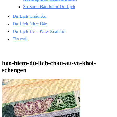
So Sánh Bảo hiểm Du Lịch
Du Lịch Châu Âu
Du Lịch Nhật Bản
Du Lịch Úc – New Zealand
Tin mới
bao-hiem-du-lich-chau-au-va-khoi-
schengen