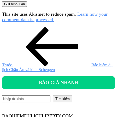
This site uses Akismet to reduce spam.
Learn how your
comment data is processed.
Điều
Bài
cũ
hướng
hơn
bài
viết
Trước
Bảo hiểm du
lịch Châu Âu và khối Schengen
BÁO GIÁ NHANH
Tìm kiếm
Tìm kiếm
BAOHIEMDULICHLIBERTY.COM