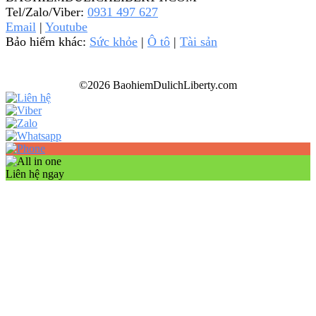
Tel/Zalo/Viber:
0931 497 627
Email
|
Youtube
Bảo hiểm khác:
Sức khỏe
|
Ô tô
|
Tài sản
©2026 BaohiemDulichLiberty.com
Liên hệ ngay