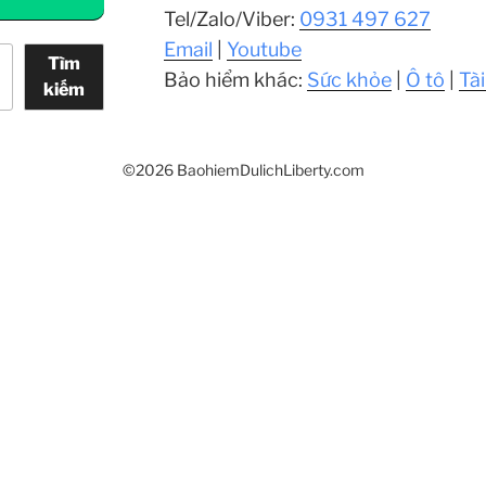
Tel/Zalo/Viber:
0931 497 627
Email
|
Youtube
Tìm
Bảo hiểm khác:
Sức khỏe
|
Ô tô
|
Tài
kiếm
©2026 BaohiemDulichLiberty.com