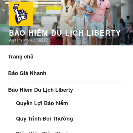
Chuyển
đến
phần
nội
BẢO HIỂM DU LỊCH LIBERTY
dung
An tâm mọi lúc mọi nơi!
Trang chủ
Báo Giá Nhanh
Bảo Hiểm Du Lịch Liberty
Quyền Lợi Bảo hiểm
Quy Trình Bồi Thường