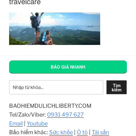
travelcare
BÁO GIÁ NHANH
Tìm kiếm
Tìm
kiếm
BAOHIEMDULICHLIBERTY.COM
Tel/Zalo/Viber:
0931 497 627
Email
|
Youtube
Bảo hiểm khác:
Sức khỏe
|
Ô tô
|
Tài sản