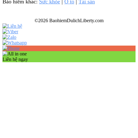
Bảo hiểm khác:
Sức khỏe
|
Ô tô
|
Tài sản
©2026 BaohiemDulichLiberty.com
Liên hệ ngay