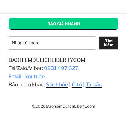
viết
BÁO GIÁ NHANH
Tìm kiếm
Tìm
kiếm
BAOHIEMDULICHLIBERTY.COM
Tel/Zalo/Viber:
0931 497 627
Email
|
Youtube
Bảo hiểm khác:
Sức khỏe
|
Ô tô
|
Tài sản
©2026 BaohiemDulichLiberty.com