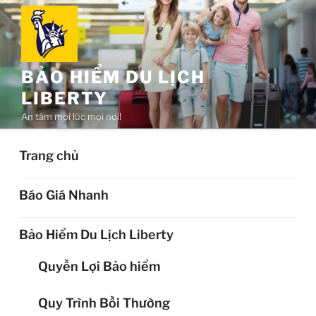
Chuyển
đến
phần
nội
BẢO HIỂM DU LỊCH
dung
LIBERTY
An tâm mọi lúc mọi nơi!
Trang chủ
Báo Giá Nhanh
Bảo Hiểm Du Lịch Liberty
Quyền Lợi Bảo hiểm
Quy Trình Bồi Thường