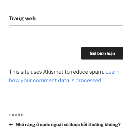
Trang web
This site uses Akismet to reduce spam.
Learn
how your comment data is processed.
Điều
Bài
TRƯỚC
hướng
cũ
Nhổ răng ở nước ngoài có được bồi thường không?
bài
hơn