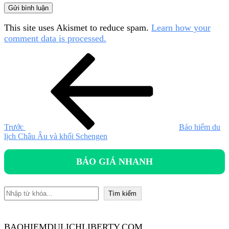
This site uses Akismet to reduce spam.
Learn how your
comment data is processed.
Điều
Bài
cũ
hướng
hơn
bài
viết
Trước
Bảo hiểm du
lịch Châu Âu và khối Schengen
BÁO GIÁ NHANH
Tìm kiếm
Tìm kiếm
BAOHIEMDULICHLIBERTY.COM