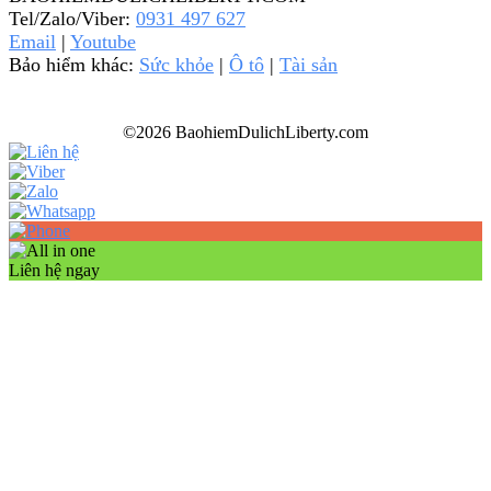
Tel/Zalo/Viber:
0931 497 627
Email
|
Youtube
Bảo hiểm khác:
Sức khỏe
|
Ô tô
|
Tài sản
©2026 BaohiemDulichLiberty.com
Liên hệ ngay