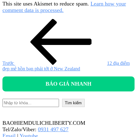
This site uses Akismet to reduce spam.
Learn how your
comment data is processed.
Điều
Bài
cũ
hướng
hơn
bài
viết
Trước
12 địa điểm
đẹp mê hồn bạn phải tới ở New Zealand
BÁO GIÁ NHANH
Tìm kiếm
Tìm kiếm
BAOHIEMDULICHLIBERTY.COM
Tel/Zalo/Viber:
0931 497 627
Email
|
Youtube